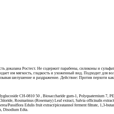
ть доказана Ростест. Не содержит парабены, силиконы и сульфа
ает им мягкость, гладкость и ухоженный вид. Подходит для во
вызывая шелушение и раздражение. Действие: Против перхоти ка
yglucoside CH-0810 50 , Biosaccharide gum-1, Polyquaternium 7, PEG-1
ride, Rosmarinus (Rosemary) Leaf extract, Salvia officinalis extract
rea/Passiflora Edulis fruit extract/piceatannol ferment filtrate, 1,3-b
in, Disodium Edta.