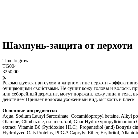
Шампунь-защита от перхоти
Time to grow
TG004
3250,00
р.
Рекомендуется при сухом и жирном типе перхоти - эффективнос
очищающими свойствами. Не сушит кожу головы и волосы, прид
или себорейный дерматит, могут поражать кожу лица и тела, 
действием Придает волосам ухоженный вид, мягкость и блеск
Основные ингредиенты:
Aqua, Sodium Lauryl Sarcosinate, Сocamidopropyl betaine, Alkyl pol
Olamine, Climbazole, o-cimen-5-ol, Guar Hydroxypropyltrimonium Chlo
extract, Vitamin B6 (Pyridoxine HLC), Propanediol (and) Botrytis cine
Hydrolyzed Oats Proteins, PPG-3 Caprylyl Ether, Erythritol, Allanto