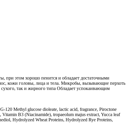
ты, при этом хорошо пенится и обладает достаточными
лос, кожи головы, лица и тела. Микробы, вызывающие перхоть
к сухого, так и жирного типа Обладает успокаивающим
20 Methyl glucose dioleate, lactic acid, fragrance, Piroctone
, Vitamin B3 (Niacinamide), tropaeolum majus extract, Yucca leaf
utanediol, Hydrolyzed Wheat Proteins, Hydrolyzed Rye Proteins,