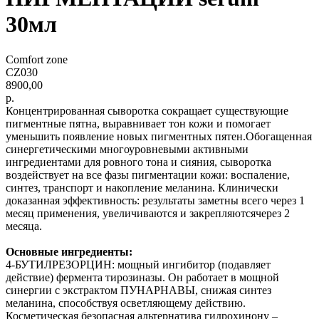
30мл
Comfort zone
CZ030
8900,00
р.
Концентрированная сыворотка сокращает существующие
пигментные пятна, выравнивает тон кожи и помогает
уменьшить появление новых пигментных пятен.Обогащенная
синергетическими многоуровневыми активными
ингредиентами для ровного тона и сияния, сыворотка
воздействует на все фазы пигментации кожи: воспаление,
синтез, транспорт и накопление меланина. Клинически
доказанная эффективность: результаты заметны всего через 1
месяц применения, увеличиваются и закрепляютсячерез 2
месяца.
Основные ингредиенты:
4-БУТИЛРЕЗОРЦИН: мощный ингибитор (подавляет
действие) фермента тирозиназы. Он работает в мощной
синергии с экстрактом ПУНАРНАВЫ, снижая синтез
меланина, способствуя осветляющему действию.
Косметическая безопасная альтернатива гидрохинону –