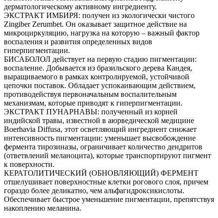
дерматологическому активному ингредиенту.
ЭКСТРАКТ ИМБИРЯ: получен из экологически чистого
Zingiber Zerumbet. Он оказывает защитное действие на
микроциркуляцию, нагрузка на которую – важный фактор
воспаления и развития определенных видов
гиперпигментации.
БИСАБОЛОЛ действует на первую стадию пигментации:
воспаление. Добывается из бразильского дерева Кандея,
выращиваемого в рамках контролируемой, устойчивой
цепочки поставок. Обладает успокаивающим действием,
противодействуя первоначальным воспалительным
механизмам, которые приводят к гиперпигментации.
ЭКСТРАКТ ПУНАРНАВЫ: полученный из корней
индийской травы, известной в аюрведической медицине
Boerhavia Diffusa, этот осветляющий ингредиент снижает
интенсивность пигментации: уменьшает высвобождение
фермента тирозиназы, ограничивает количество дендритов
(ответвлений меланоцита), которые транспортируют пигмент
к поверхности.
КЕРАТОЛИТИЧЕСКИЙ (ОБНОВЛЯЮЩИЙ) ФЕРМЕНТ
отшелушивает поверхностные клетки рогового слоя, причем
гораздо более деликатно, чем альфагидроксикислоты.
Обеспечивает быстрое уменьшение пигментации, препятствуя
накоплению меланина.