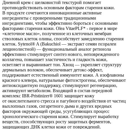
Дневной крем с шелковистой текстурой помогает
противодействовать основным факторам старения кожи.
В продукте сочетаются инновационные активные
ингредиенты с проверенными традиционными
ингредиентами, чтобы эффективно бороться с основными
факторами старения кожи. Olea VitaePLF* - первое в мире
«клеточное масло», полученное из клеточных мембран
стволовых клеток оливы, способствует замедлению старения
клеток. Sytenol® A (Bakuchiol — экстракт семян псоралеи
лещинолистной) — функциональный аналог ретинола
эффективно стимулирует синтез нового, неповрежденного
коллагена, повышает эластичность и гладкость кожи,
осветляет и выравнивает тон. Хвощ — укрепляет структуру
дермальных волокон, обеспечивает детокс-эффект,
поддерживает естественный иммунитет кожи. А изофлавоны
красного клевера, натуральные фитоэстрогены, обеспечивают
антиоксидантную поддержку, стимулируют регенерацию,
активируют метаболизм. Входящий в состав передовой
комплекс IBR-Pristinizer® 1601 защищает кожу
от окислительного стресса и пагубного воздействия от частиц
выхлопных газов, сигаретного дыма и других вредных
факторов окружающей среды, усугубляющих процесс
хронологического старения кожи. Стимулирует выработку
веществ, способствующих росту защитных ферментов,
защищающих ДНК клетки кожи от повреждений.